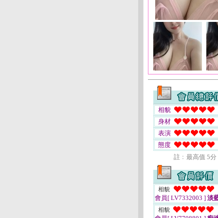
相貌
身材
表演
態度
註﹕最高值 5分
相貌
會員[ LV7332003 ]
淡
相貌