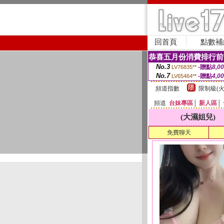
回首頁
點數補
恭喜五月份消費排行前
No.3
-贈點
8,0
LV76835**
No.7
-贈點
4,0
LV65464**
頻道指數
限制級(火
頻道
台妹專區
│
新人區
│
(大濕姐兒)
免費聊天