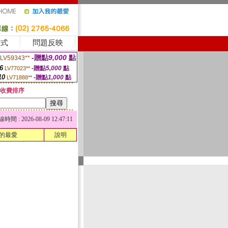
方式
問題反映
-贈點
9,000
點
LV59343**
6
-贈點
5,000
點
LV77023**
10
-贈點
1,000
點
LV71888**
收費排序
 : 2026-08-09 12:47:11
的最愛
說明