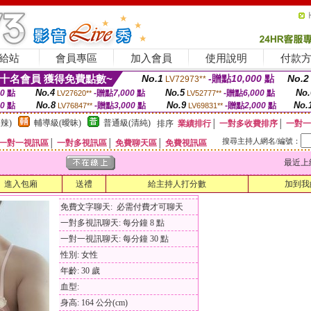
給站
會員專區
加入會員
使用說明
付款
十名會員 獲得免費點數~
No.1
-贈點
10,000
點
No.2
LV72973**
No.4
No.5
No.
00
點
-贈點
7,000
點
-贈點
6,000
點
LV27620**
LV52777**
No.8
No.9
No.
00
點
-贈點
3,000
點
-贈點
2,000
點
LV76847**
LV69831**
辣)
輔導級(曖昧)
普通級(清純)
排序
業績排行
│
一對多收費排序
│
一對一
搜尋主持人網名/編號：
一對一視訊區
│
一對多視訊區
│
免費聊天區
│
免費視訊區
最近上線時間
進入包廂
送禮
給主持人打分數
加到我
免費文字聊天: 必需付費才可聊天
一對多視訊聊天: 每分鐘 8 點
一對一視訊聊天: 每分鐘 30 點
性別: 女性
年齡: 30 歲
血型:
身高: 164 公分(cm)